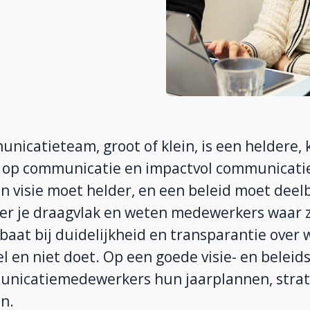
nicatieteam, groot of klein, is een heldere, 
e op communicatie en impactvol communicati
n visie moet helder, en een beleid moet deelb
r je draagvlak en weten medewerkers waar z
gebaat bij duidelijkheid en transparantie over w
l en niet doet. Op een goede visie- en beleid
nicatiemedewerkers hun jaarplannen, strat
n.