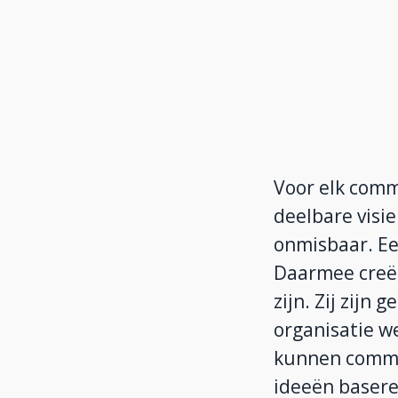
Voor elk commu
deelbare visi
onmisbaar. Ee
Daarmee creëe
zijn. Zij zijn 
organisatie we
kunnen commu
ideeën basere