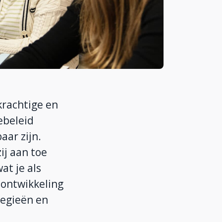
krachtige en
ebeleid
aar zijn.
ij aan toe
at je als
sontwikkeling
egieën en