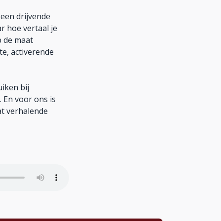
 een drijvende
r hoe vertaal je
p de maat
ste, activerende
iken bij
. En voor ons is
at verhalende