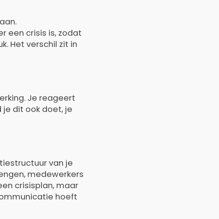
gaan.
r een crisis is, zodat
 Het verschil zit in
erking. Je reageert
je dit ook doet, je
estructuur van je
brengen, medewerkers
en crisisplan, maar
communicatie hoeft