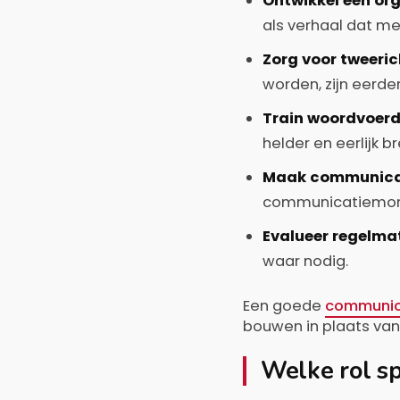
Ontwikkel een or
als verhaal dat m
Zorg voor tweeric
worden, zijn eerde
Train woordvoerd
helder en eerlijk b
Maak communicat
communicatiemomen
Evalueer regelma
waar nodig.
Een goede
communica
bouwen in plaats van
Welke rol sp