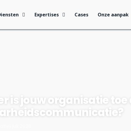
Diensten
Expertises
Cases
Onze aanpak
 is jouw organisatie toe
arheidscommunicatie?
atie
1 juli 2026