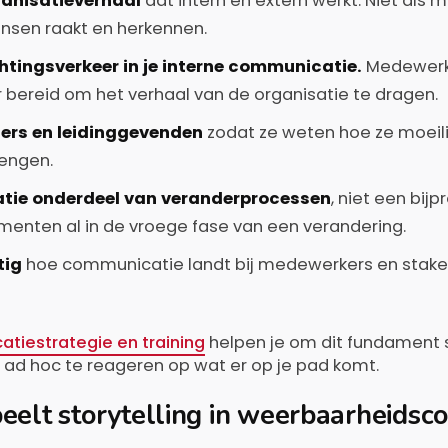
ganisatieverhaal
dat intern en extern werkt. Niet als 
ensen raakt en herkennen.
htingsverkeer in je interne communicatie.
Medewerk
r bereid om het verhaal van de organisatie te dragen.
ers en leidinggevenden
zodat ze weten hoe ze moei
rengen.
ie onderdeel van veranderprocessen
, niet een bijp
ten al in de vroege fase van een verandering.
tig
hoe communicatie landt bij medewerkers en stake
tiestrategie en training
helpen je om dit fundament 
 ad hoc te reageren op wat er op je pad komt.
eelt storytelling in weerbaarheids