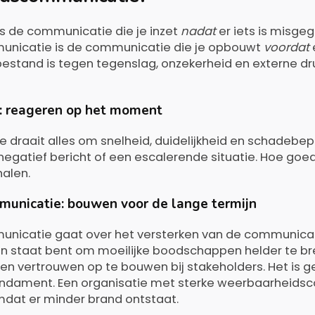
s de communicatie die je inzet
nadat
er iets is misge
nicatie is de communicatie die je opbouwt
voordat
e
bestand is tegen tegenslag, onzekerheid en externe druk.
: reageren op het moment
e draait alles om snelheid, duidelijkheid en schadebep
negatief bericht of een escalerende situatie. Hoe goed 
halen.
unicatie: bouwen voor de lange termijn
icatie gaat over het versterken van de communicati
e in staat bent om moeilijke boodschappen helder te 
en vertrouwen op te bouwen bij stakeholders. Het is ge
dament. Een organisatie met sterke weerbaarheids
mdat er minder brand ontstaat.