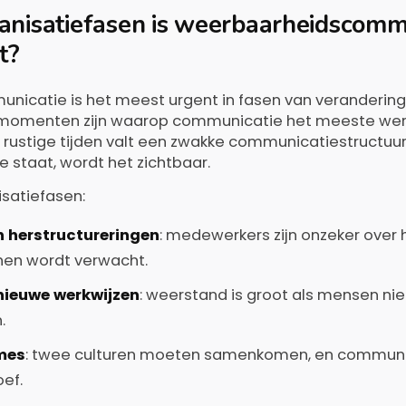
anisatiefasen is weerbaarheidscomm
t?
catie is het meest urgent in fasen van verandering,
 momenten zijn waarop communicatie het meeste wer
In rustige tijden valt een zwakke communicatiestructuu
e staat, wordt het zichtbaar.
satiefasen:
n herstructureringen
: medewerkers zijn onzeker over h
hen wordt verwacht.
 nieuwe werkwijzen
: weerstand is groot als mensen ni
.
mes
: twee culturen moeten samenkomen, en communic
oef.