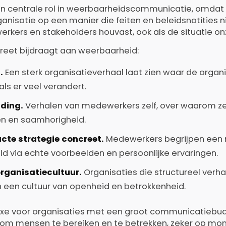
een centrale rol in weerbaarheidscommunicatie, omda
anisatie op een manier die feiten en beleidsnotities n
kers en stakeholders houvast, ook als de situatie onz
creet bijdraagt aan weerbaarheid:
.
Een sterk organisatieverhaal laat zien waar de organi
als er veel verandert.
nding.
Verhalen van medewerkers zelf, over waarom ze
n en saamhorigheid.
cte strategie concreet.
Medewerkers begrijpen een 
eld via echte voorbeelden en persoonlijke ervaringen.
organisatiecultuur.
Organisaties die structureel verh
 een cultuur van openheid en betrokkenheid.
 luxe voor organisaties met een groot communicatiebud
 om mensen te bereiken en te betrekken, zeker op mo