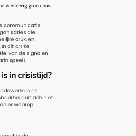
 je communicatie
rganisaties die
ijke druk, en
n dit artikel
e: van de signalen
arin speelt.
 in crisistijd?
t medewerkers en
aarheid uit zich niet
 manier waarop
 speelt in de