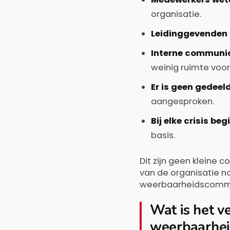
organisatie.
Leidinggevenden 
Interne communica
weinig ruimte voor
Er is geen gedeel
aangesproken.
Bij elke crisis b
basis.
Dit zijn geen klein
van de organisatie no
weerbaarheidscommu
Wat is het v
weerbaarhei