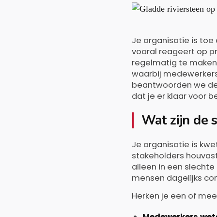
o
o
r
Je organisatie is t
vooral reageert op pr
regelmatig te maken 
waarbij medewerkers e
beantwoorden we de 
dat je er klaar voor b
Wat zijn de s
Je organisatie is kwe
stakeholders houvast
alleen in een slechte
mensen dagelijks com
Herken je een of mee
Medewerkers wete