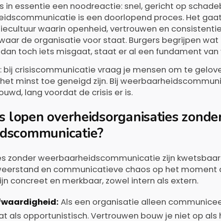
 in essentie een noodreactie: snel, gericht op schadeb
eidscommunicatie is een doorlopend proces. Het gaa
cultuur waarin openheid, vertrouwen en consistentie 
ar de organisatie voor staat. Burgers begrijpen wat
r dan toch iets misgaat, staat er al een fundament van
l: bij crisiscommunicatie vraag je mensen om te gelov
et minst toe geneigd zijn. Bij weerbaarheidscommuni
wd, lang voordat de crisis er is.
’s lopen overheidsorganisaties zonde
dscommunicatie?
s zonder weerbaarheidscommunicatie zijn kwetsbaar 
 weerstand en communicatieve chaos op het moment d
zijn concreet en merkbaar, zowel intern als extern.
ofwaardigheid:
Als een organisatie alleen communiceert 
 als opportunistisch. Vertrouwen bouw je niet op als he