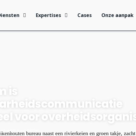
Diensten
Expertises
Cases
Onze aanpak
 is
arheidscommunicatie
eel voor overheidsorgani
atie
28 juni 2026