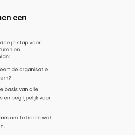
nen een
oe je stap voor
turen en
lan:
rt de organisatie
tern?
e basis van alle
 en begrijpelijk voor
kers
om te horen wat
n.