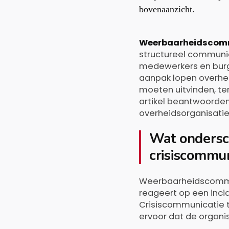
o
o
r
Weerbaarheidscom
structureel communi
medewerkers en burge
aanpak lopen overheid
moeten uitvinden, ter
artikel beantwoorde
overheidsorganisatie
Wat ondersc
crisiscommun
Weerbaarheidscommun
reageert op een inci
Crisiscommunicatie t
ervoor dat de organis