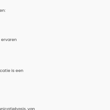
en:
t ervaren
atie is een
nicatiebasis, van