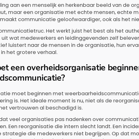
ling aan een menselijk en herkenbaar beeld van de org
ituut, maar een organisatie met echte mensen, echte m
at maakt communicatie geloofwaardiger, ook als het ni
ommunicatietruc. Het werkt juist het best als het authen
uit wat medewerkers en leidinggevenden zelf beleve
ief luistert naar de mensen in de organisatie, hun erv
 in het grotere verhaal.
t een overheidsorganisatie beginn
dscommunicatie?
isatie moet beginnen met weerbaarheidscommunicat
ering is. Het ideale moment is nu, niet als de reorganisa
het vertrouwen al beschadigd is.
we dat veel organisaties pas nadenken over communica
n. Een reorganisatie die intern slecht landt. Een inciden
e strategie die medewerkers niet begrijpen. Op dat mo