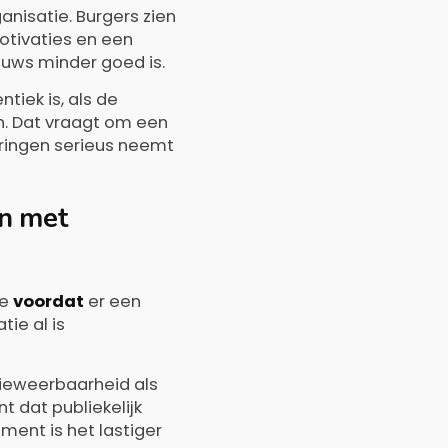
anisatie. Burgers zien
otivaties en een
euws minder goed is.
tiek is, als de
n. Dat vraagt om een
aringen serieus neemt
en met
ie
voordat
er een
tie al is
tieweerbaarheid als
t dat publiekelijk
ment is het lastiger