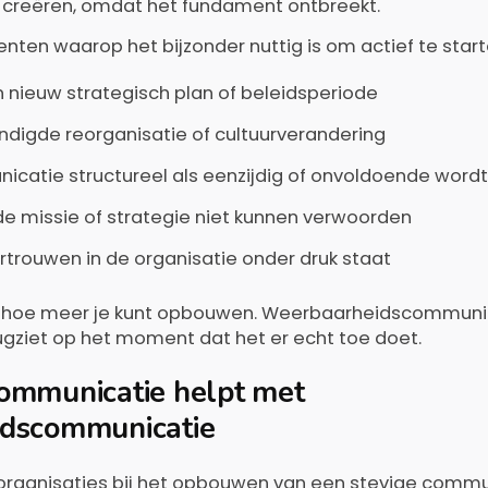
 creëren, omdat het fundament ontbreekt.
nten waarop het bijzonder nuttig is om actief te start
en nieuw strategisch plan of beleidsperiode
digde reorganisatie of cultuurverandering
icatie structureel als eenzijdig of onvoldoende word
e missie of strategie niet kunnen verwoorden
ertrouwen in de organisatie onder druk staat
t, hoe meer je kunt opbouwen. Weerbaarheidscommunic
rugziet op het moment dat het er echt toe doet.
ommunicatie helpt met
dscommunicatie
organisaties bij het opbouwen van een stevige commu