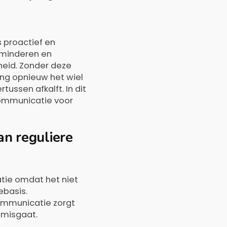
 proactief en
rminderen en
heid. Zonder deze
ing opnieuw het wiel
ussen afkalft. In dit
ommunicatie voor
n reguliere
tie omdat het niet
ebasis.
communicatie zorgt
 misgaat.