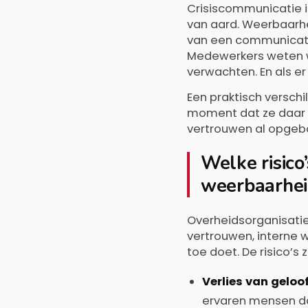
Crisiscommunicatie is
van aard. Weerbaarh
van een communicatie
Medewerkers weten wa
verwachten. En als e
Een praktisch verschi
moment dat ze daar h
vertrouwen al opgebou
Welke risico
weerbaarhei
Overheidsorganisatie
vertrouwen, interne
toe doet. De risico’s 
Verlies van gelo
ervaren mensen dat